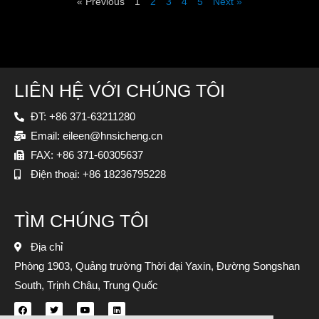
« Previous
1
2
3
4
5
Next »
LIÊN HỆ VỚI CHÚNG TÔI
ĐT: +86 371-63211280
Email: eileen@hnsicheng.cn
FAX: +86 371-60305637
Điện thoại: +86 18236795228
TÌM CHÚNG TÔI
Địa chỉ
Phòng 1903, Quảng trường Thời đại Yaxin, Đường Songshan
South, Trịnh Châu, Trung Quốc