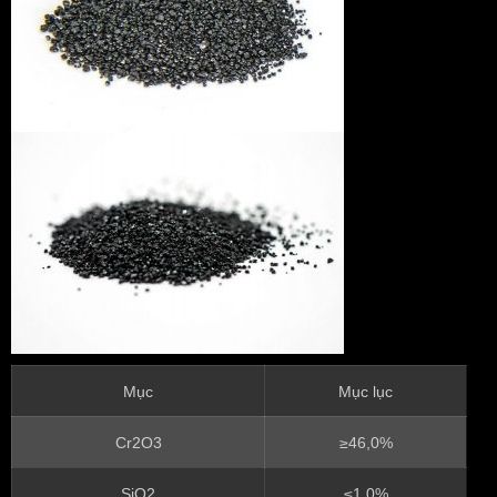
Mục
Mục lục
Cr2O3
≥46,0%
SiO2
≤1,0%